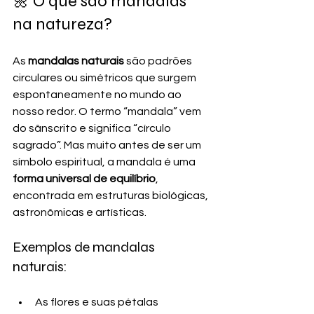
🌼 O que são mandalas 
na natureza?
As 
mandalas naturais
 são padrões 
circulares ou simétricos que surgem 
espontaneamente no mundo ao 
nosso redor. O termo “mandala” vem 
do sânscrito e significa “círculo 
sagrado”. Mas muito antes de ser um 
símbolo espiritual, a mandala é uma 
forma universal de equilíbrio
, 
encontrada em estruturas biológicas, 
astronômicas e artísticas.
Exemplos de mandalas 
naturais:
As flores e suas pétalas 