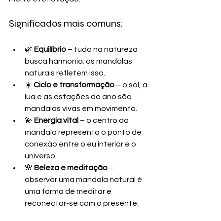
Significados mais comuns:
🌿 
Equilíbrio
 – tudo na natureza 
busca harmonia; as mandalas 
naturais refletem isso.
☀️ 
Ciclo e transformação
 – o sol, a 
lua e as estações do ano são 
mandalas vivas em movimento.
💫 
Energia vital
 – o centro da 
mandala representa o ponto de 
conexão entre o eu interior e o 
universo.
🌸 
Beleza e meditação
 – 
observar uma mandala natural é 
uma forma de meditar e 
reconectar-se com o presente.