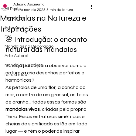
Adriana Assanuma
All Posts
13 de nov. de 2025
3 min de leitura
Mandalas na Natureza e
Mandalas
Inspirações
Artesanato
DIY
🌸 Introdução: o encanto 
Mandalas na Decoração
natural das mandalas
Arte Autoral
Mandalas Criativas
Você já parou para observar como a 
natureza cria desenhos perfeitos e 
feito à mão
harmônicos?
As pétalas de uma flor, a concha do 
mar, o centro de um girassol, as teias 
de aranha... todas essas formas são 
mandalas vivas
, criadas pela própria 
Terra. Essas estruturas simétricas e 
cheias de significado estão em todo 
lugar — e têm o poder de inspirar 