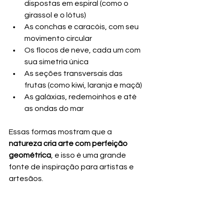
dispostas em espiral (como o 
girassol e o lótus)
As conchas e caracóis, com seu 
movimento circular
Os flocos de neve, cada um com 
sua simetria única
As seções transversais das 
frutas (como kiwi, laranja e maçã)
As galáxias, redemoinhos e até 
as ondas do mar
Essas formas mostram que a 
natureza cria arte com perfeição 
geométrica
, e isso é uma grande 
fonte de inspiração para artistas e 
artesãos.