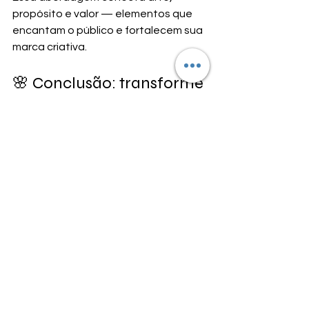
propósito e valor — elementos que 
encantam o público e fortalecem sua 
marca criativa.
🌸 Conclusão: transforme 
inspiração natural em 
arte viva
As 
mandalas na natureza
 nos 
mostram que tudo está conectado 
— arte, energia, vida e equilíbrio. 
Quando você se inspira nelas, não 
admira apenas uma peça bonita, mas 
transmite um sentimento, uma 
história, uma vibração.
✨ 
A natureza inspira — e a arte 