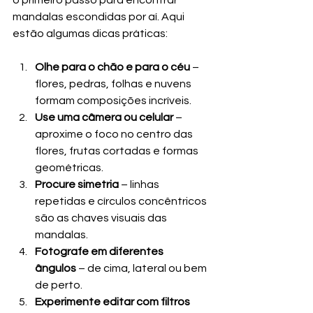
o primeiro passo para encontrar 
mandalas escondidas por aí. Aqui 
estão algumas dicas práticas:
Olhe para o chão e para o céu
 – 
flores, pedras, folhas e nuvens 
formam composições incríveis.
Use uma câmera ou celular
 – 
aproxime o foco no centro das 
flores, frutas cortadas e formas 
geométricas.
Procure simetria
 – linhas 
repetidas e círculos concêntricos 
são as chaves visuais das 
mandalas.
Fotografe em diferentes 
ângulos
 – de cima, lateral ou bem 
de perto.
Experimente editar com filtros 