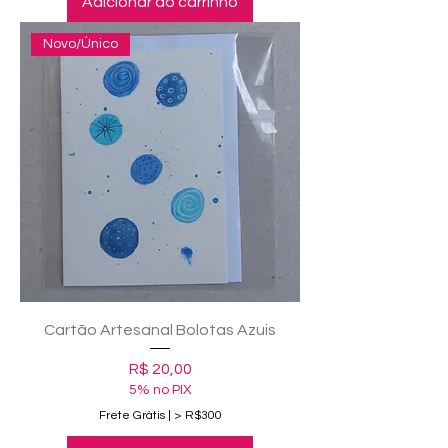
Adicionar ao carrinho
Novo/Único
Cartão Artesanal Bolotas Azuis
Preço
R$ 20,00
5% no PIX
Frete Grátis | > R$300