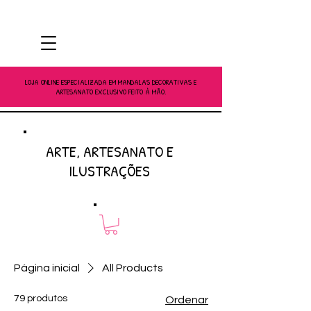
LOJA ONLINE ESPECIALIZADA EM MANDALAS DECORATIVAS E
ARTESANATO EXCLUSIVO FEITO À MÃO.
ARTE, ARTESANATO E
ILUSTRAÇÕES
Página inicial
All Products
79 produtos
Ordenar