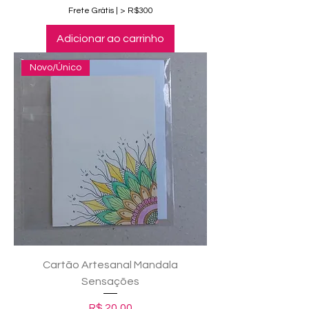
Frete Grátis | > R$300
Adicionar ao carrinho
Novo/Único
Cartão Artesanal Mandala
Sensações
Preço
R$ 20,00