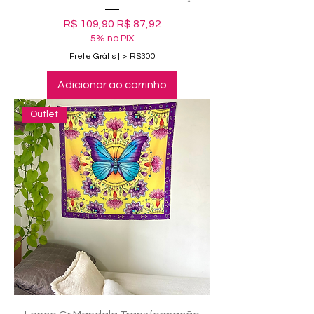
Preço normal
Preço promocional
R$ 109,90
R$ 87,92
5% no PIX
Frete Grátis | > R$300
Adicionar ao carrinho
Outlet