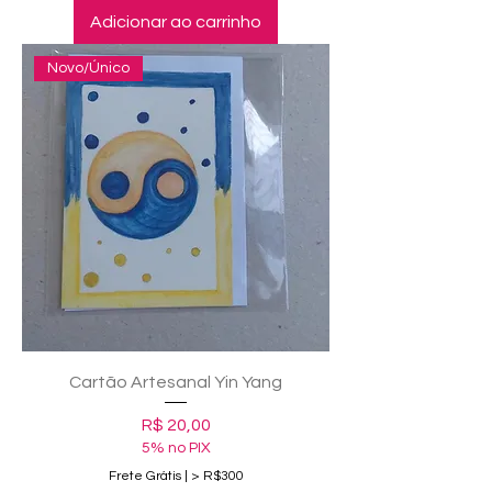
Adicionar ao carrinho
Novo/Único
Cartão Artesanal Yin Yang
Preço
R$ 20,00
5% no PIX
Frete Grátis | > R$300