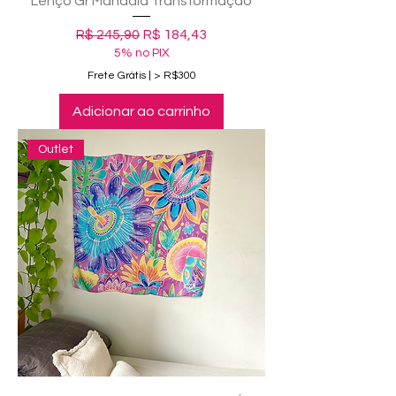
Lenço Gr Mandala Transformação
Preço normal
Preço promocional
R$ 245,90
R$ 184,43
5% no PIX
Frete Grátis | > R$300
Adicionar ao carrinho
Outlet