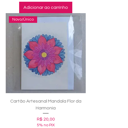
Adicionar ao carrinho
Novo/Único
Cartão Artesanal Mandala Flor da
Harmonia
Preço
R$ 20,00
5% no PIX