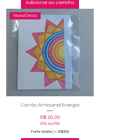
Adicionar ao carrinho
Novo/Único
Cartão Artesanal Energia
Preço
R$ 20,00
5% no PIX
Frete Grátis | > R$300