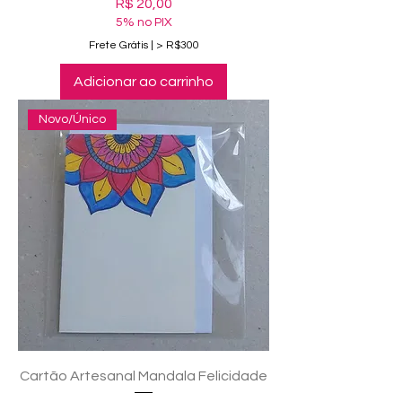
Preço
R$ 20,00
5% no PIX
Frete Grátis | > R$300
Adicionar ao carrinho
Novo/Único
Cartão Artesanal Mandala Felicidade