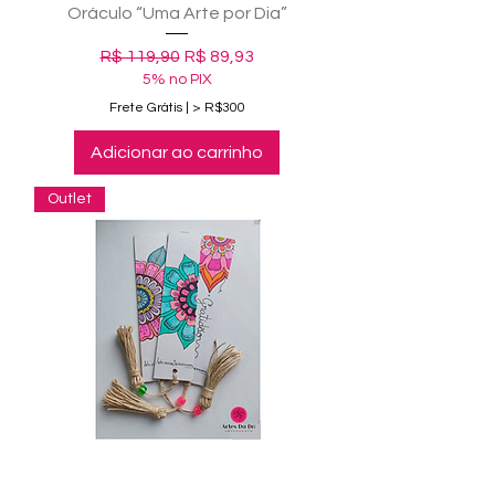
Oráculo “Uma Arte por Dia”
Preço normal
Preço promocional
R$ 119,90
R$ 89,93
5% no PIX
Frete Grátis | > R$300
Adicionar ao carrinho
Outlet