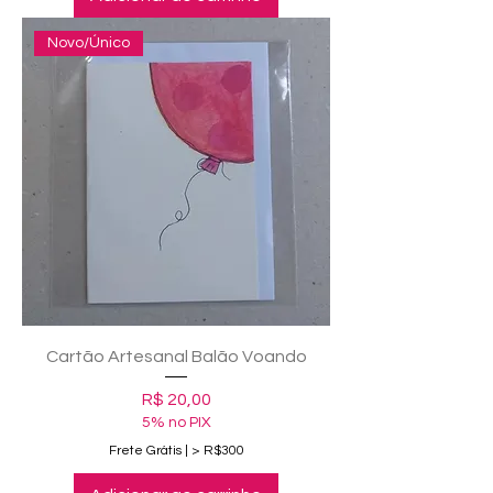
Novo/Único
Cartão Artesanal Balão Voando
Preço
R$ 20,00
5% no PIX
Frete Grátis | > R$300