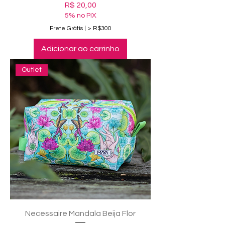
Preço
R$ 20,00
5% no PIX
Frete Grátis | > R$300
Adicionar ao carrinho
Outlet
Necessaire Mandala Beija Flor