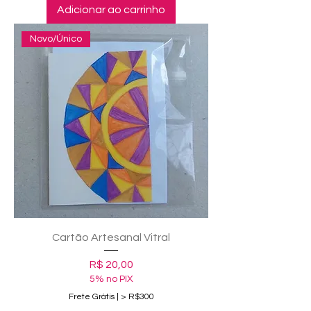
Adicionar ao carrinho
Novo/Único
Cartão Artesanal Vitral
Preço
R$ 20,00
5% no PIX
Frete Grátis | > R$300