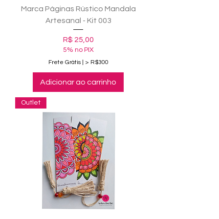
Marca Páginas Rústico Mandala
Artesanal - Kit 003
Preço
R$ 25,00
5% no PIX
Frete Grátis | > R$300
Adicionar ao carrinho
Outlet