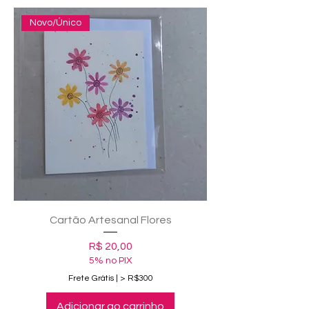
Novo/Único
Cartão Artesanal Flores
Preço
R$ 20,00
5% no PIX
Frete Grátis | > R$300
Adicionar ao carrinho