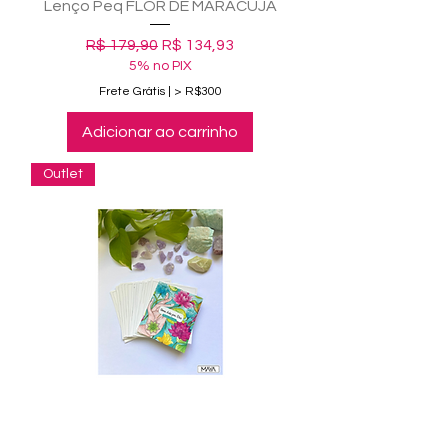
Lenço Peq FLOR DE MARACUJÁ
Preço normal
Preço promocional
R$ 179,90
R$ 134,93
5% no PIX
Frete Grátis | > R$300
Adicionar ao carrinho
Outlet