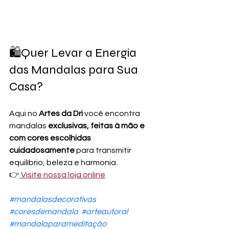
🛍️Quer Levar a Energia 
das Mandalas para Sua 
Casa?
Aqui no 
Artes da Dri
 você encontra 
mandalas 
exclusivas, feitas à mão e 
com cores escolhidas 
cuidadosamente
 para transmitir 
equilíbrio, beleza e harmonia.
👉
 Visite nossa loja online
#mandalasdecorativas
#coresdemandala
#arteautoral
#mandalaparameditação