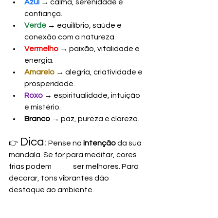
Azul
→ calma, serenidade e 
confiança.   
Verde
 → equilíbrio, saúde e 
conexão com a natureza.
Vermelho
 → paixão, vitalidade e 
energia.
Amarelo
 → alegria, criatividade e 
prosperidade.
Roxo
 → espiritualidade, intuição 
e mistério.
Branco
 → paz, pureza e clareza.
Dica
: 
👉 
Pense na 
intenção
 da sua 
mandala. Se for para meditar, cores 
frias podem 	    ser melhores. Para 
decorar, tons vibrantes dão 
destaque ao ambiente.