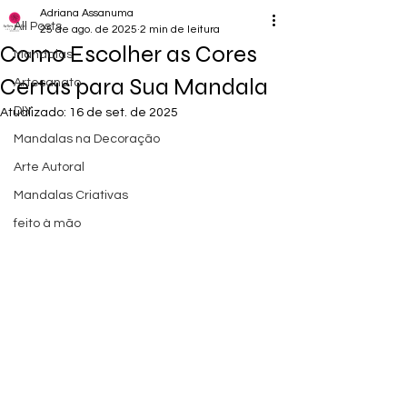
Adriana Assanuma
All Posts
25 de ago. de 2025
2 min de leitura
Como Escolher as Cores
Mandalas
Certas para Sua Mandala
Artesanato
DIY
Atualizado:
16 de set. de 2025
Mandalas na Decoração
Arte Autoral
Mandalas Criativas
feito à mão