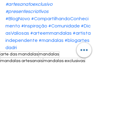
#artesanatoexclusivo
#presentescriativos
#BlogNovo
#CompartilhandoConheci
mento
#Inspiração
#Comunidade
#Dic
asValiosas
#arteemmandalas
#artista
independente
#mandalas
#blogartes
dadri
arte das mandalas
mandalas
mandalas artesanais
mandalas exclusivas
cores
Mandalas
Ver tudo
Posts recentes