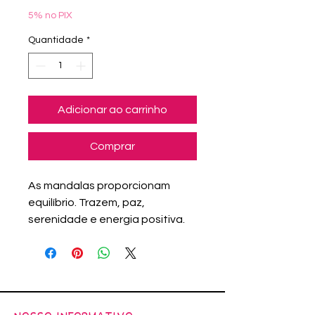
5% no PIX
Quantidade
*
Adicionar ao carrinho
Comprar
As mandalas proporcionam
equilíbrio. Trazem, paz,
serenidade e energia positiva.
Esta obra de arte original
Mandala Alternativas, feita á
mão, foi criada num momento
de Escolhas dos meus
propósitos. Você pode