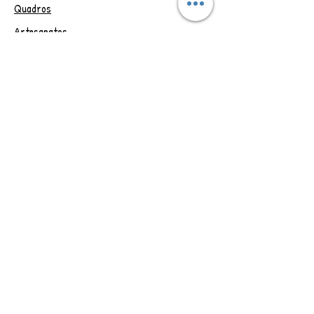
Quadros
* Imagem Ilustrativa.
A compra dessa obra de
Artesanatos
arte não transfere os direitos de
Papelaria
reprodução.
Outlet
Obs.: Postagem em até 4 dias
úteis, após confirmação do
Vale Presente
pagamento.
Trocas e Devoluções
CONTAT
O
Rio de Janeiro - RJ
Brasil
Adriana Assanuma
artesdadri21@gmail.co