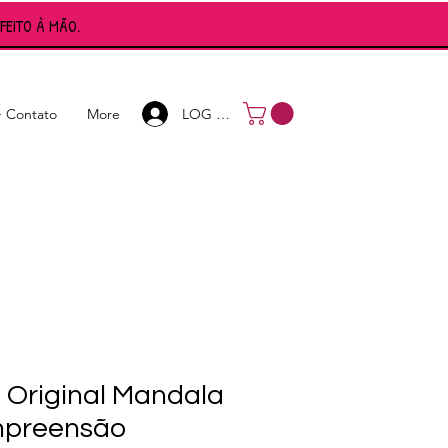
FEITO À MÃO.
Login
LOG IN
+ Contato
More
 Original Mandala
preensão