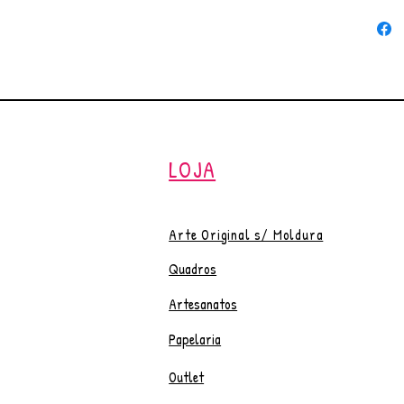
Assinad
Embala
conteú
reutili
Sua ar
* Image
A comp
transfe
LOJA
Obs.: P
após c
Arte Original s/ Moldura
Quadros
Artesanatos
Papelaria
Outlet