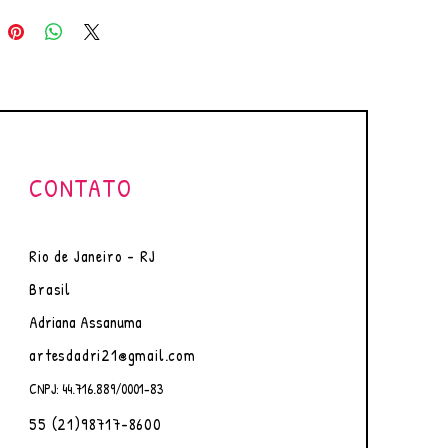
o, frente e verso.
gens de envio feitas de
do reciclado, podendo ser
zadas/recicladas.
te será enviada SEM MOLDURA.
m Ilustrativa.
ra dessa obra de arte não
re os direitos de reprodução.
CONTATO
ostagem em até 4 dias úteis,
onfirmação do pagamento.
Rio de Janeiro - RJ
Brasil
Adriana Assanuma
artesdadri21@gmail.com
CNPJ: 44.716.889/0001-83
55 (21)98717-8600