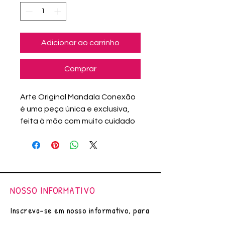
Adicionar ao carrinho
Comprar
Arte Original Mandala Conexão
é uma peça única e exclusiva,
feita à mão com muito cuidado
e dedicação. Cada detalhe foi
pensado para transmitir a
sensação de conexão e
liberdade. Além disso, o uso de
materiais de alta qualidade
NOSSO INFORMATIVO
garante que a mandala
mantenha sua beleza e
Inscreva-se em nosso informativo, para
durabilidade ao longo do tempo.