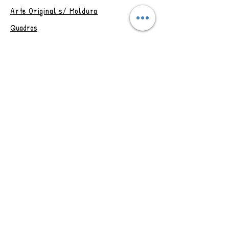
arte não transfere os direitos de
Arte Original s/ Moldura
reprodução.
Quadros
Obs.: Postagem em até 4 dias
úteis, após confirmação do
Artesanatos
pagamento.
Papelaria
Outlet
Vale Presente
Trocas e Devoluções
CONTAT
O
Rio de Janeiro - RJ
Brasil
Adriana Assanuma