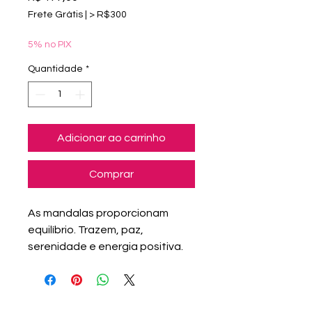
Frete Grátis | > R$300
5% no PIX
Quantidade
*
Adicionar ao carrinho
Comprar
As mandalas proporcionam
equilíbrio. Trazem, paz,
serenidade e energia positiva.
Esta obra de arte original
Mandala Flor Eterna, feita á mão
usando a técnica de aquarela,