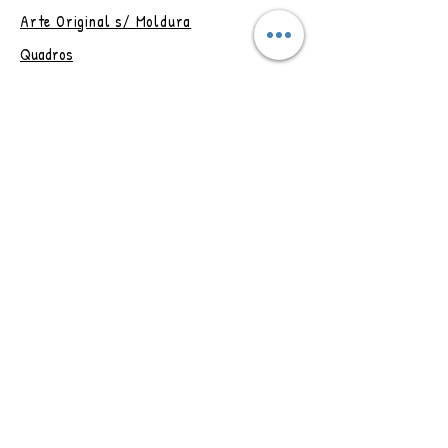
Obs.: Postagem em até 4 dias
Arte Original s/ Moldura
úteis, após confirmação do
Quadros
pagamento.
Artesanatos
Papelaria
Outlet
Vale Presente
Trocas e Devoluções
CONTAT
O
Rio de Janeiro - RJ
Brasil
Adriana Assanuma