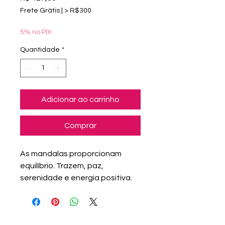
Frete Grátis | > R$300
5% no PIX
Quantidade
*
Adicionar ao carrinho
Comprar
As mandalas proporcionam
equilíbrio. Trazem, paz,
serenidade e energia positiva.
Esta obra de arte original
Mandala Semente da Vida,
feita á mão por Adriana