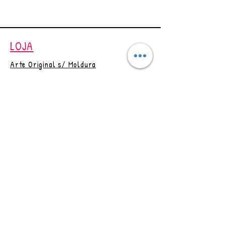
Embalagens de envio feitas de
conteúdo reciclado, podendo
ser reutilizadas/recicladas.
LOJA
Sua arte será enviada SEM
MOLDURA.
Arte Original s/ Moldura
* Imagem Ilustrativa.
Quadros
A compra dessa obra de
arte não transfere os direitos de
Artesanatos
reprodução.
Papelaria
Obs.: Postagem em até 4 dias
Outlet
úteis, após confirmação do
pagamento.
Vale Presente
Trocas e Devoluções
CONTAT
O