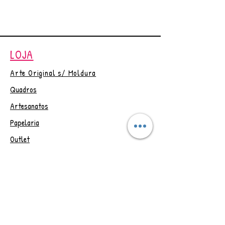
seus produtos digitais, na
página de agradecimento do
checkout e um link por email com
validade de 30 dias.
LOJA
Em caso de dúvida entrar em
contato ☺
Arte Original s/ Moldura
Quadros
Artesanatos
Papelaria
Outlet
Vale Presente
Trocas e Devoluções
CONTAT
O