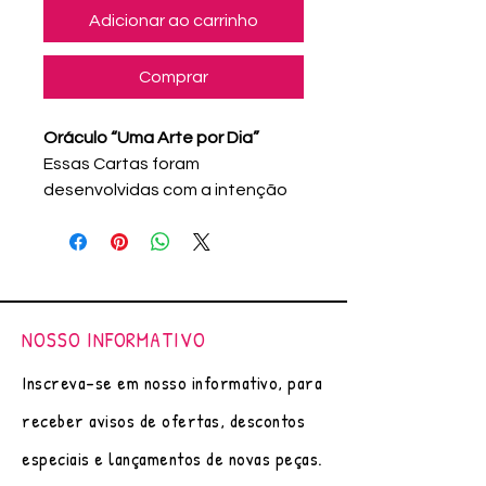
Adicionar ao carrinho
Comprar
Oráculo “Uma Arte por Dia”
Essas Cartas foram
desenvolvidas com a intenção
de trabalhar de forma positiva e
reflexiva as energias do nosso
dia a dia, trazendo assim mais
presença e auxiliando na auto-
observação.
NOSSO INFORMATIVO
Existem diversas formas de uso,
podendo fazer parte dos
Inscreva-se em nosso informativo, para
atendimentos de reiki, de
receber avisos de ofertas, descontos
massagens, tirar 1 carta por dia
no dia a dia, ou mesmo,
especiais e lançamentos de novas peças.
intuitivamente nos momentos