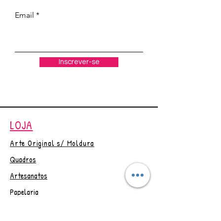
de reflexão para seu
Email
autoconhecimento.
Contém uma carta orientativa
com o passo a passo sobre a
forma de utilizar o oráculo,
Inscrever-se
potencializando os efeitos
benéficos de seu uso.
O fato de haver 1 Arte para
cada dia do mês é um
diferencial no oráculo,
LOJA
principalmente porque cada
Carta contém uma Mandala
Arte Original s/ Moldura
desenhada e criada com
Quadros
propósito, amor e ternura pela
artista Maya Jurisic.
Artesanatos
O transporte do oráculo foi
Papelaria
pensado para ser prático,
Outlet
podendo ser levado na bolsa,
mochila, para um passeio,