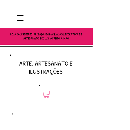
LOJA ONLINE ESPECIALIZADA EM MANDALAS DECORATIVAS E
ARTESANATO EXCLUSIVO FEITO À MÃO.
ARTE, ARTESANATO E
ILUSTRAÇÕES