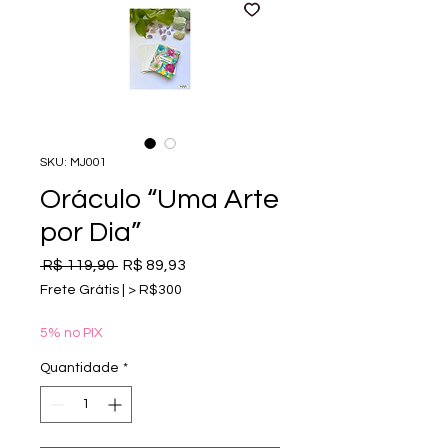
SKU: MJ001
Oráculo “Uma Arte
por Dia”
Preço
Preço
 R$ 119,90 
R$ 89,93
normal
promocional
Frete Grátis | > R$300
5% no PIX
Quantidade
*