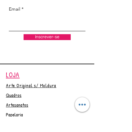
Obs.: Postagem em até 3 dias
Email
úteis, após confirmação do
pagamento.
Desconto de 5% para pagt° no
PIX Cupom = PAGUEPIX
Inscrever-se
Em caso de dúvidas, por favor
entre em contato antes de
efetuar a compra. Obrigada☺
LOJA
Arte Original s/ Moldura
Quadros
Artesanatos
Papelaria
Outlet