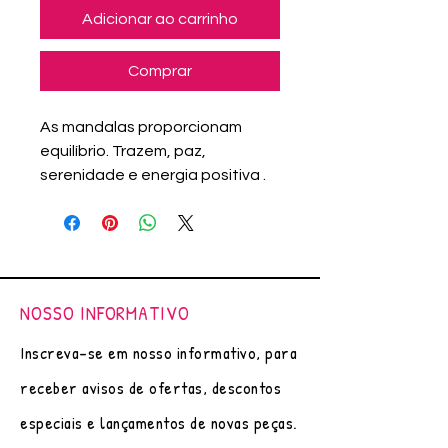
Adicionar ao carrinho
Comprar
As mandalas proporcionam
equilíbrio. Trazem, paz,
serenidade e energia positiva .
Arte original (única), feito á mão
por Adriana Assanuma.
A arte é desenhada e colorida
usando materiais de qualidade
como tinta nanquim,
NOSSO INFORMATIVO
marcadores importados, ou
aquarelas. O kit é formado por 3
Inscreva-se em nosso informativo, para
(três) blocos pequenos.
receber avisos de ofertas, descontos
Bloco de Anotações com 40 fls
pautadas, para levar na bolsa .
especiais e lançamentos de novas peças.
Tam. Aproximado 10cmx7cm