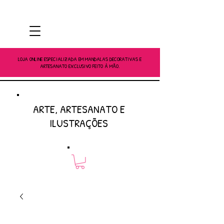
LOJA ONLINE ESPECIALIZADA EM MANDALAS DECORATIVAS E
ARTESANATO EXCLUSIVO FEITO À MÃO.
ARTE, ARTESANATO E
ILUSTRAÇÕES