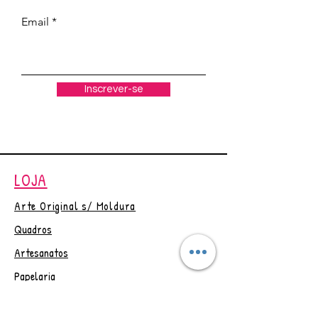
Tam. Aproximado 10cmx7cm
Email
Obs.: Postagem em até 3 dias
úteis, após confirmação do
pagamento.
Desconto de 5% para pagt° no
Inscrever-se
PIX Cupom = PAGUEPIX
Em caso de dúvidas, por favor
entre em contato antes de
efetuar a compra. Obrigada☺
LOJA
Arte Original s/ Moldura
Quadros
Artesanatos
Papelaria
Outlet