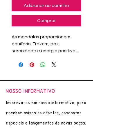
Adicionar ao carrinho
Comprar
As mandalas proporcionam
equilíbrio. Trazem, paz,
serenidade e energia positiva .
Arte original (única), feito á mão
por Adriana Assanuma.
A arte é desenhada e colorida
usando materiais de qualidade
como tinta nanquim,
NOSSO INFORMATIVO
marcadores importados, ou
aquarelas. O kit é formado por 3
Inscreva-se em nosso informativo, para
(três) blocos anotações
receber avisos de ofertas, descontos
pequenos.
Bloco de Anotações com 40 fls
especiais e lançamentos de novas peças.
pautadas, para levar na bolsa .