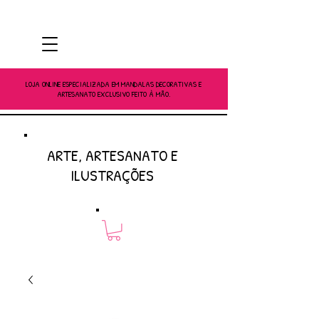
LOJA ONLINE ESPECIALIZADA EM MANDALAS DECORATIVAS E
ARTESANATO EXCLUSIVO FEITO À MÃO.
ARTE, ARTESANATO E
ILUSTRAÇÕES