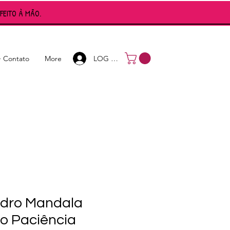
FEITO À MÃO.
Login
LOG IN
+ Contato
More
dro Mandala
o Paciência