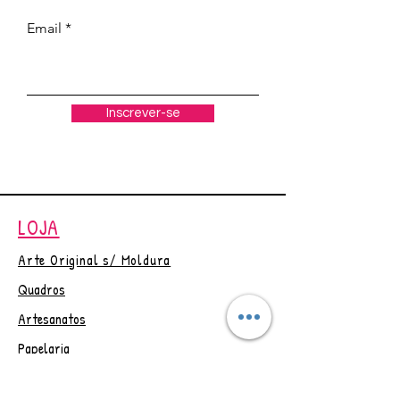
Cor: BRANCO
Email
Tam. A4 (21x29,7cm)
Acabamento 100% liso, livre de
imperfeições e clean.
Inscrever-se
Características da Moldura:
Profundidade da Moldura (cm):
1cm ( distância da parede)
Espessura da Moldura (cm): 2cm
(parte da frente da moldura)
LOJA
Comprimento: 21cm -
Largura:
29,7cm
Arte Original s/ Moldura
Largura e Comprimento do
Quadros
quadro (cm): As medidas
informadas são do fundo em
Artesanatos
mdf.
Papelaria
Aplicação do Produto:
Outlet
Acompanha pendurador e
preguinho, para aplicar é só