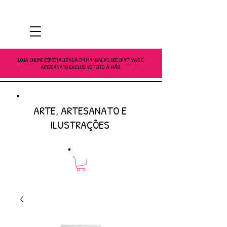
LOJA ONLINE ESPECIALIZADA EM MANDALAS DECORATIVAS E
ARTESANATO EXCLUSIVO FEITO À MÃO.
ARTE, ARTESANATO E
ILUSTRAÇÕES