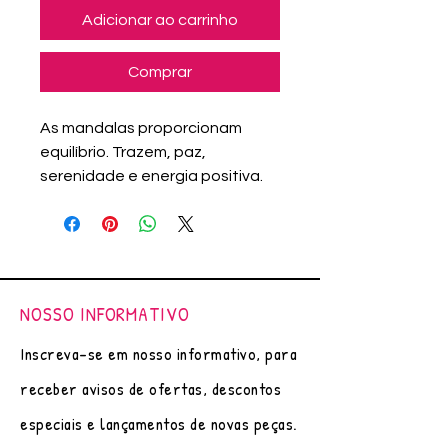
Adicionar ao carrinho
Comprar
As mandalas proporcionam
equilíbrio. Trazem, paz,
serenidade e energia positiva.
O quadro Vida pintado em
aquarela é mais uma arte
original (única), feito á mão por
Adriana Assanuma.
Pintura em aquarela, canetas
NOSSO INFORMATIVO
nanquim e lápis importados.
Papel Mix Media Canson
Inscreva-se em nosso informativo, para
Aquarela - 300g/m²
receber avisos de ofertas, descontos
Moldura Lisa Revestida com Pet
Reciclado com Fundo MDF e
especiais e lançamentos de novas peças.
Vidro