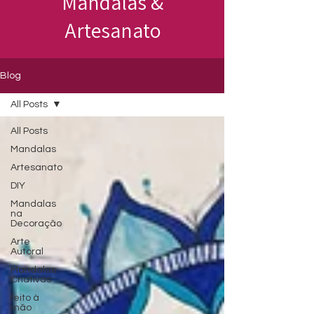
Mandalas &
Artesanato
Blog
All Posts
All Posts
Mandalas
Artesanato
DIY
Mandalas
na
Decoração
Arte
Autoral
Mandalas
Criativas
feito à
mão