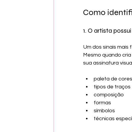
Como identif
1. O artista possu
Um dos sinais mais f
Mesmo quando cria 
sua assinatura visua
paleta de core
tipos de traços
composição
formas
símbolos
técnicas especí