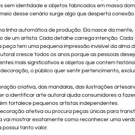
s sem identidade e objetos fabricados em massa domi
No meio desse cenário surge algo que desperta conexão 
ma linha automática de produção. Ela nasce da mente,
ão de um artista. Cada detalhe carrega intenção. Cada 
 peça tem uma pequena impressão invisível da alma d
autoral cresce todos os anos porque as pessoas dese
tes mais significativos e objetos que contem histórias
ecoração, o público quer sentir pertencimento, exclus
ração criativa, das mandalas, das ilustrações artesana
r a identificar arte autoral ajuda consumidores a faze
ém fortalece pequenos artistas independentes.
ecoração afetiva ou procura peças únicas para trans
ia vai mostrar exatamente como reconhecer uma verda
a possui tanto valor.