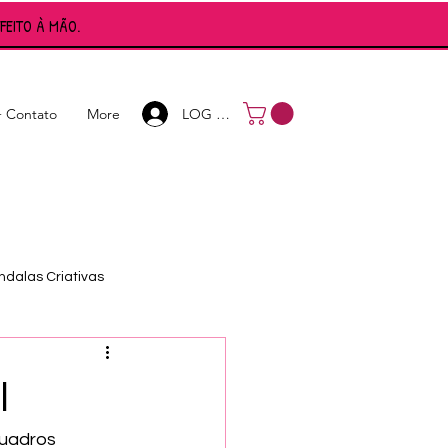
FEITO À MÃO.
Login
LOG IN
+ Contato
More
dalas Criativas
l
uadros 