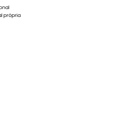
onal
l própria