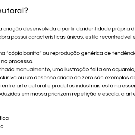
autoral?
a criação desenvolvida a partir da identidade própria de
 obra possui características únicas, estilo reconhecível
a “cópia bonita” ou reprodução genérica de tendência
a no processo.
ada manualmente, uma ilustração feita em aquarela,
usiva ou um desenho criado do zero são exemplos de 
a entre arte autoral e produtos industriais está na essê
uzidas em massa priorizam repetição e escala, a arte
tica
vo