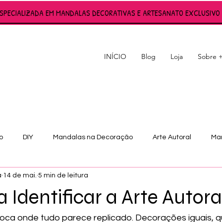
ESPECIALIZADA EM MANDALAS DECORATIVAS E ARTESANATO EXCLUSIVO 
INÍCIO
Blog
Loja
Sobre 
S
o
DIY
Mandalas na Decoração
Arte Autoral
Man
a
14 de mai.
5 min de leitura
 Identificar a Arte Autora
ca onde tudo parece replicado. Decorações iguais, q