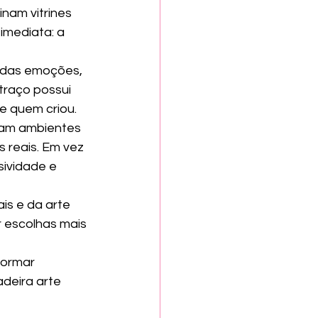
nam vitrines 
imediata: a 
 das emoções, 
traço possui 
e quem criou.
jam ambientes 
 reais. Em vez 
ividade e 
is e da arte 
r escolhas mais 
formar 
deira arte 