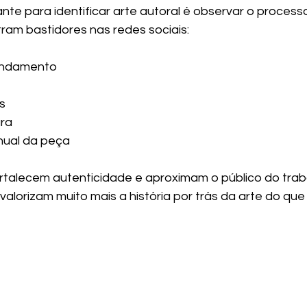
nte para identificar arte autoral é observar o process
tram bastidores nas redes sociais:
andamento
s
ura
ual da peça
talecem autenticidade e aproximam o público do trabal
alorizam muito mais a história por trás da arte do qu