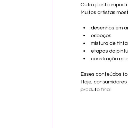
Outro ponto importa
Muitos artistas mos
desenhos em 
esboços
mistura de tinta
etapas da pint
construção man
Esses conteúdos for
Hoje, consumidores v
produto final.