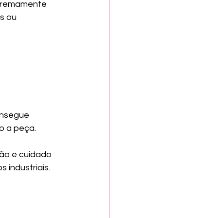
xtremamente 
s ou 
onsegue 
o a peça.
ão e cuidado 
 industriais.