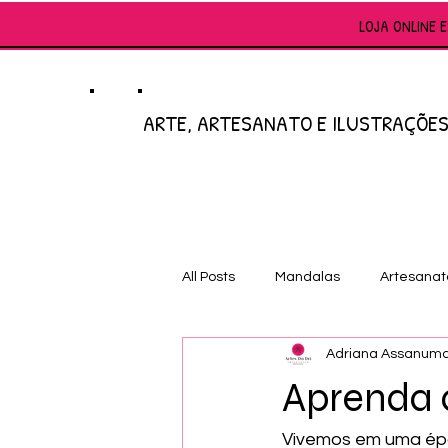
LOJA ONLINE 
ARTE, ARTESANATO E ILUSTRAÇÕE
All Posts
Mandalas
Artesanat
Adriana Assanum
feito à mão
Aprenda a
Vivemos em uma épo