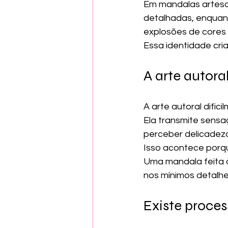
Em mandalas artesan
detalhadas, enquan
explosões de cores 
Essa identidade cri
A arte autor
A arte autoral difici
Ela transmite sensa
perceber delicadeza
Isso acontece porqu
Uma mandala feita 
nos mínimos detalhes
Existe proces