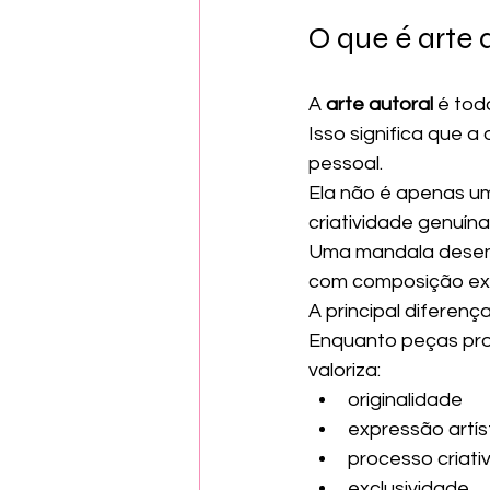
O que é arte 
A 
arte autoral
 é tod
Isso significa que a
pessoal.
Ela não é apenas um
criatividade genuín
Uma mandala desenh
com composição excl
A principal diferenç
Enquanto peças prod
valoriza:
originalidade
expressão artís
processo criati
exclusividade