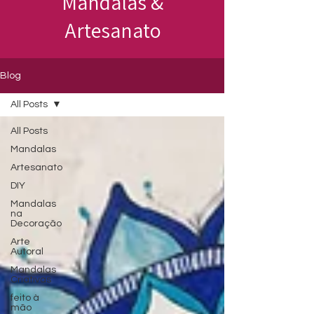
Mandalas &
Artesanato
Blog
All Posts
All Posts
Mandalas
Artesanato
DIY
Mandalas
na
Decoração
Arte
Autoral
Mandalas
Criativas
feito à
mão