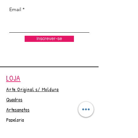
de boa energia, sentinda no ato
Email
da criação. ☺
Pintura com tintas acrílicas,
frente envernizada com verniz
geral para artesanato.
Inscrever-se
Pendurador feito com corda de
sisal e miçanga, incluso argola
para chaveiro.
Tam. Aproximado 6x6cm
(podendo variar para mais,
LOJA
nunca menos).
Obs.: Postagem em até 7 dias
Arte Original s/ Moldura
úteis, após confirmação do
Quadros
pagamento.
Desconto de 5% para pagt° no
Artesanatos
PIX
Papelaria
Em caso de dúvidas, por favor
Outlet
entre em contato antes de
efetuar a compra. Obrigada☺