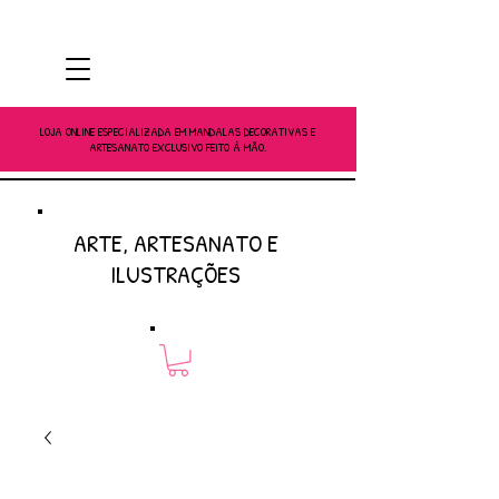
LOJA ONLINE ESPECIALIZADA EM MANDALAS DECORATIVAS E
ARTESANATO EXCLUSIVO FEITO À MÃO.
ARTE, ARTESANATO E
ILUSTRAÇÕES