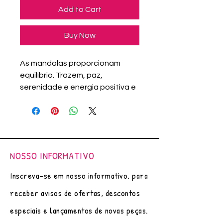
Add to Cart
Buy Now
As mandalas proporcionam
equilíbrio. Trazem, paz,
serenidade e energia positiva e
segundo a crença, um amuleto
concentra e fixa forças que
agem em planos cósmicos,
colocando o homem que o usa,
no centro dessas forças.
NOSSO INFORMATIVO
Arte original (única), feito á mão
por Adriana Assanuma, em
Inscreva-se em nosso informativo, para
"bolacha" de madeira pinus.
receber avisos de ofertas, descontos
Arte feita com pirógrafo frente
e verso.
especiais e lançamentos de novas peças.
No verso da peça uma palavra