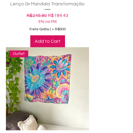
Lenço Gr Mandala Transformação
Regular Price
Sale Price
R$245.90
R$184.43
5% no PIX
Frete Grátis | > R$300
Add to Cart
Outlet