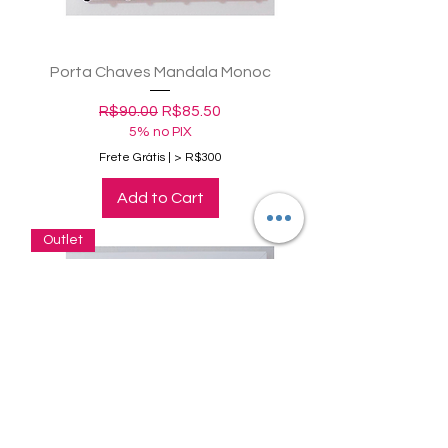
Porta Chaves Mandala Monoc
Regular Price
Sale Price
R$90.00
R$85.50
5% no PIX
Frete Grátis | > R$300
Add to Cart
Outlet