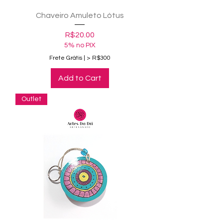
Chaveiro Amuleto Lótus
Price
R$20.00
5% no PIX
Frete Grátis | > R$300
Add to Cart
Outlet