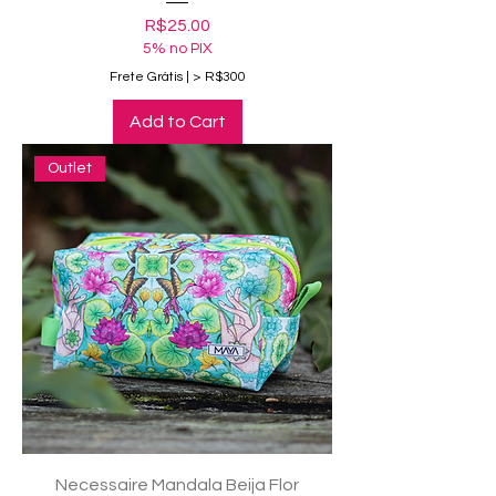
Price
R$25.00
5% no PIX
Frete Grátis | > R$300
Add to Cart
Outlet
Necessaire Mandala Beija Flor