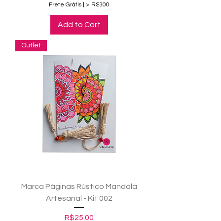
Frete Grátis | > R$300
Add to Cart
Outlet
Marca Páginas Rústico Mandala
Artesanal - Kit 002
Price
R$25.00