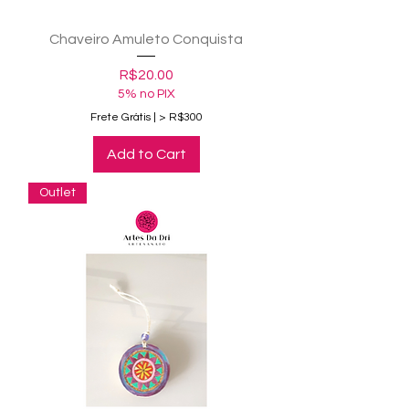
Chaveiro Amuleto Conquista
Price
R$20.00
5% no PIX
Frete Grátis | > R$300
Add to Cart
Outlet