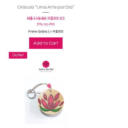
Oráculo “Uma Arte por Dia”
Regular Price
Sale Price
R$119.90
R$89.93
5% no PIX
Frete Grátis | > R$300
Add to Cart
Outlet