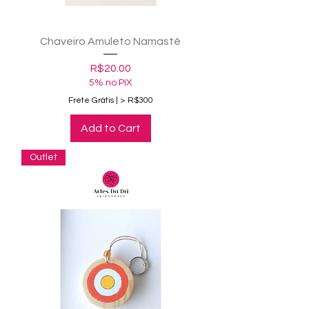
Chaveiro Amuleto Namastê
Price
R$20.00
5% no PIX
Frete Grátis | > R$300
Add to Cart
Outlet