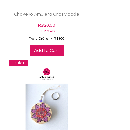
Chaveiro Amuleto Criatividade
Price
R$20.00
5% no PIX
Frete Grátis | > R$300
Add to Cart
Outlet