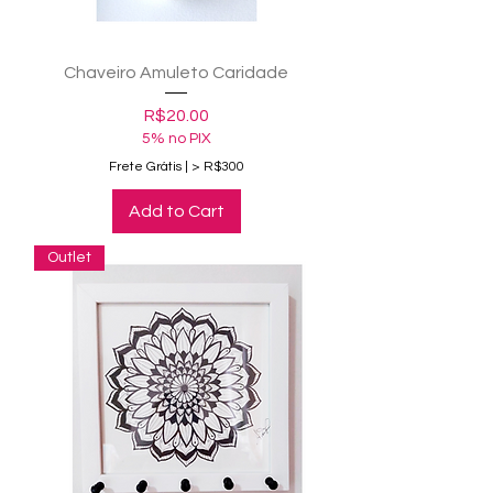
Chaveiro Amuleto Caridade
Price
R$20.00
5% no PIX
Frete Grátis | > R$300
Add to Cart
Outlet