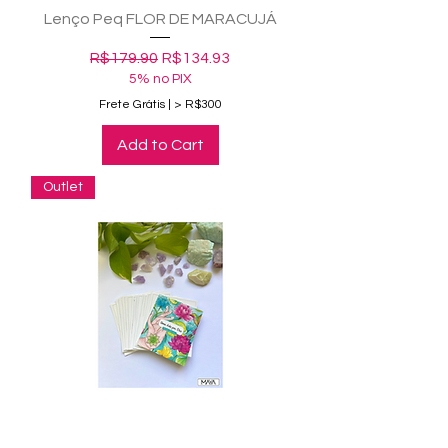
Lenço Peq FLOR DE MARACUJÁ
Regular Price
Sale Price
R$179.90
R$134.93
5% no PIX
Frete Grátis | > R$300
Add to Cart
Outlet