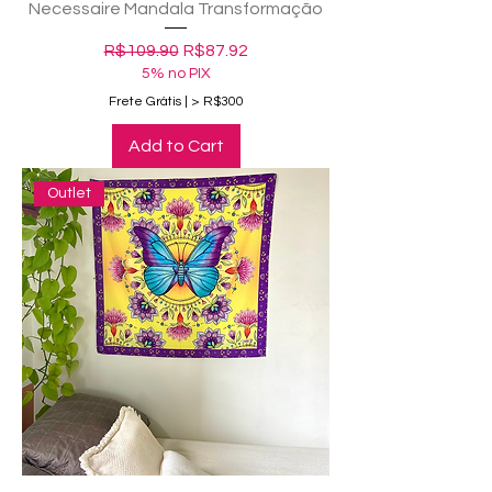
Necessaire Mandala Transformação
Regular Price
Sale Price
R$109.90
R$87.92
5% no PIX
Frete Grátis | > R$300
Add to Cart
Outlet