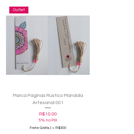
Outlet
Marca Páginas Rústico Mandala
Artesanal 001
Price
R$10.00
5% no PIX
Frete Grátis | > R$300