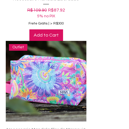
Regular Price
Sale Price
R$109.90
R$87.92
5% no PIX
Frete Grátis | > R$300
Add to Cart
Outlet