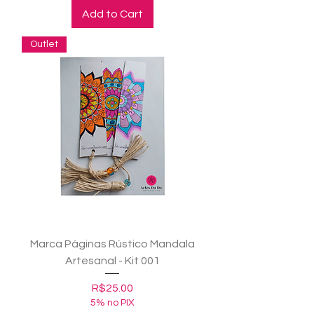
Add to Cart
Outlet
Marca Páginas Rústico Mandala
Artesanal - Kit 001
Price
R$25.00
5% no PIX