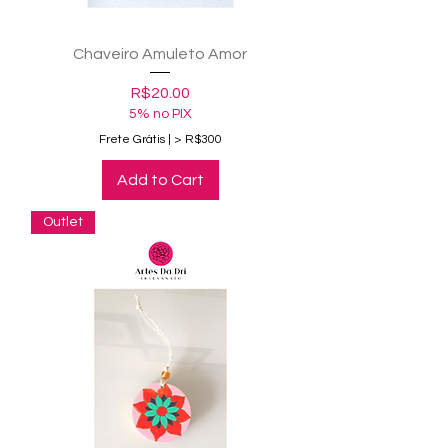
Chaveiro Amuleto Amor
Price
R$20.00
5% no PIX
Frete Grátis | > R$300
Add to Cart
Outlet