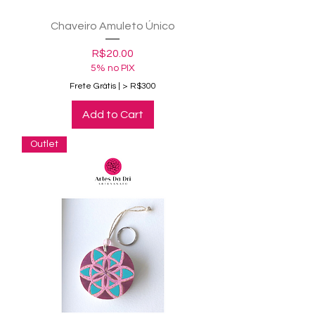
Chaveiro Amuleto Único
Price
R$20.00
5% no PIX
Frete Grátis | > R$300
Add to Cart
Outlet