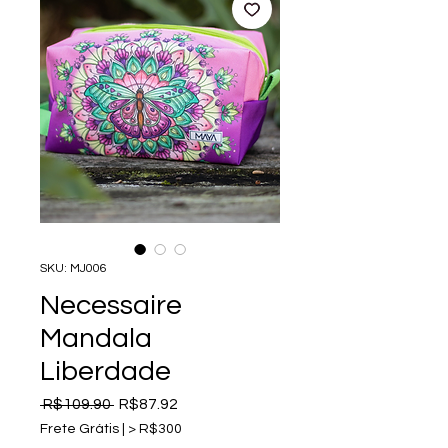
SKU: MJ006
Necessaire
Mandala
Liberdade
Regular
Sale
 R$109.90 
R$87.92
Price
Price
Frete Grátis | > R$300