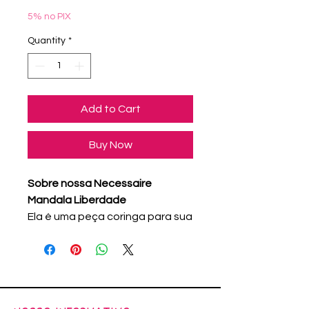
5% no PIX
Quantity
*
Add to Cart
Buy Now
Sobre nossa Necessaire
Mandala Liberdade
Ela é uma peça coringa para sua
organização, pois pode ser
usada como estojo, levar itens
para uma viagem ou para praia
– como óculos, protetor, porta
cartões, maquiagem etc.