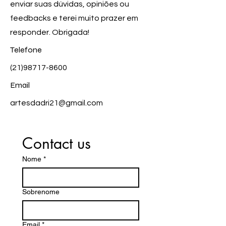
enviar suas dúvidas, opiniões ou
feedbacks e terei muito prazer em
responder. Obrigada!
Telefone
(21)98717-8600
Email
artesdadri21@gmail.com
Contact us
Nome
*
Sobrenome
Email
*