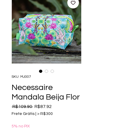
SKU: MJ007
Necessaire
Mandala Beija Flor
Regular
Sale
 R$109.90 
R$87.92
Price
Price
Frete Grátis | > R$300
5% no PIX