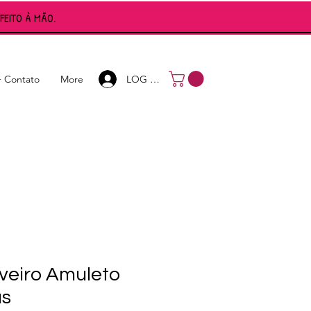
FEITO À MÃO.
Log In
LOG IN
+ Contato
More
veiro Amuleto
us