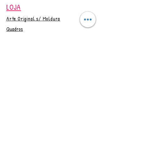
LOJA
A compra dessa obra de
arte não transfere os direitos de
Arte Original s/ Moldura
reprodução.
Quadros
Obs.: Postagem em até 4 dias
úteis, após confirmação do
Artesanatos
pagamento.
Papelaria
Outlet
Vale Presente
Trocas e Devoluções
CONTAT
O
Rio de Janeiro - RJ
Brasil