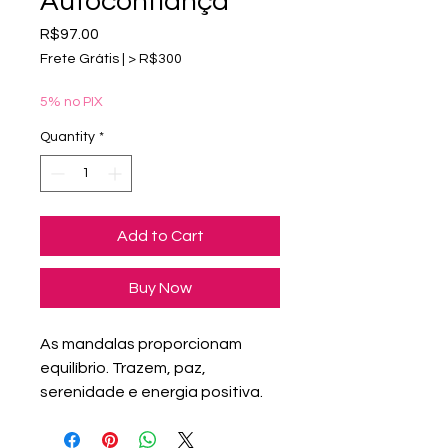
Autoconfiança
Price
R$97.00
Frete Grátis | > R$300
5% no PIX
Quantity
*
Add to Cart
Buy Now
As mandalas proporcionam
equilíbrio. Trazem, paz,
serenidade e energia positiva.
Esta obra de arte original,
feita á mão usando marcadores