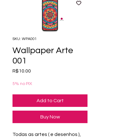
SKU: WPA001
Wallpaper Arte
001
Price
R$10.00
5% no PIX
Add to Cart
Buy Now
Todas as artes ( e desenhos ),