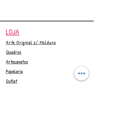
seus produtos digitais, na
página de agradecimento do
checkout e um link por email com
validade de 30 dias.
LOJA
Em caso de dúvida entrar em
contato ☺
Arte Original s/ Moldura
Quadros
Artesanatos
Papelaria
Outlet
Vale Presente
Trocas e Devoluções
CONTAT
O