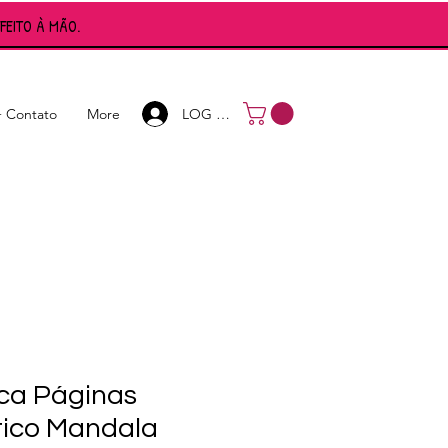
FEITO À MÃO.
Log In
LOG IN
+ Contato
More
ca Páginas
tico Mandala