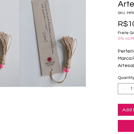
Arte
SKU: MPR
R$10
Frete Gr
5% no P
Perfeit
Marca 
Artesan
Assanu
Quantit
original
As man
proporc
serenid
desenh
Add 
materia
tinta 
import