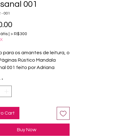
sanal 001
 - 001
Price
.00
átis | > R$300
IX
o para os amantes de leitura, o
Páginas Rústico Mandala
al 001 feito por Adriana
ma é uma peça de arte
y
*
 e única.
dalas, conhecidas por
ionarem equilíbrio, paz,
ade e energia positiva, são
adas e coloridas à mão com
to Cart
is de alta qualidade, como
nanquim, marcadores
Buy Now
ados ou aquarelas.