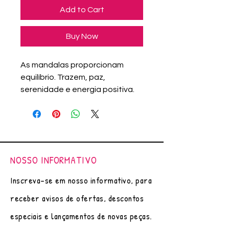
Add to Cart
Buy Now
As mandalas proporcionam
equilíbrio. Trazem, paz,
serenidade e energia positiva.
Arte original (única), feito á mão
por Adriana Assanuma.
Pintura com canetas nanquim e
marcadores importados.
Papel Canson - 200g/m²
NOSSO INFORMATIVO
Moldura Lisa, com
Vidro,Revestida na cor Branco.
Inscreva-se em nosso informativo, para
Tam. 20x20 cm.
receber avisos de ofertas, descontos
A moldura é de mdf revestida
com PET reciclado, deixando um
especiais e lançamentos de novas peças.
acabamento 100% liso, livre de