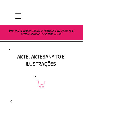
LOJA ONLINE ESPECIALIZADA EM MANDALAS DECORATIVAS E
ARTESANATO EXCLUSIVO FEITO À MÃO.
ARTE, ARTESANATO E
ILUSTRAÇÕES