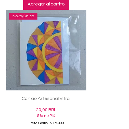
Agregar al carrito
Novo/Único
Cartão Artesanal Vitral
Precio
20,00 BRL
5% no PIX
Frete Grátis | > R$300