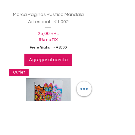
Marca Páginas Rústico Mandala
Artesanal - Kit 002
Precio
25,00 BRL
5% no PIX
Frete Grátis | > R$300
Agregar al carrito
Outlet