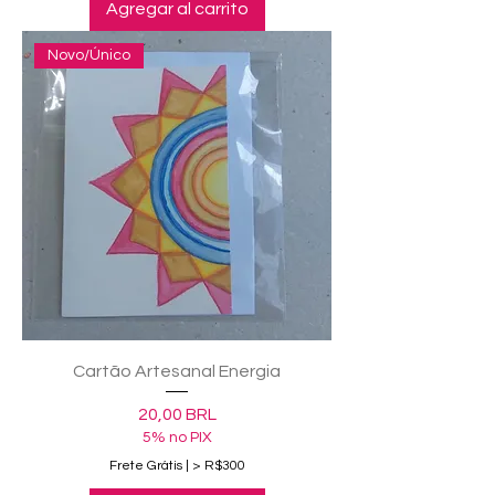
Agregar al carrito
Novo/Único
Cartão Artesanal Energia
Precio
20,00 BRL
5% no PIX
Frete Grátis | > R$300