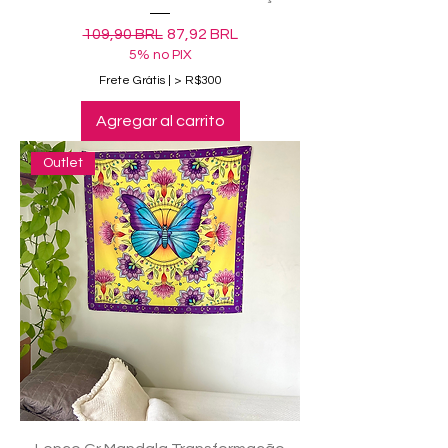
Precio
Precio de oferta
109,90 BRL
87,92 BRL
5% no PIX
Frete Grátis | > R$300
Agregar al carrito
Outlet