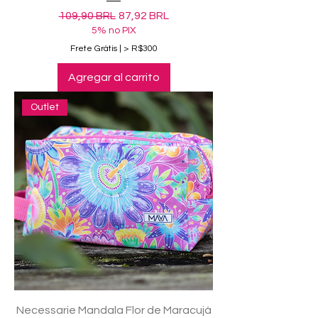
Precio
Precio de oferta
109,90 BRL
87,92 BRL
5% no PIX
Frete Grátis | > R$300
Agregar al carrito
Outlet
Necessarie Mandala Flor de Maracujá