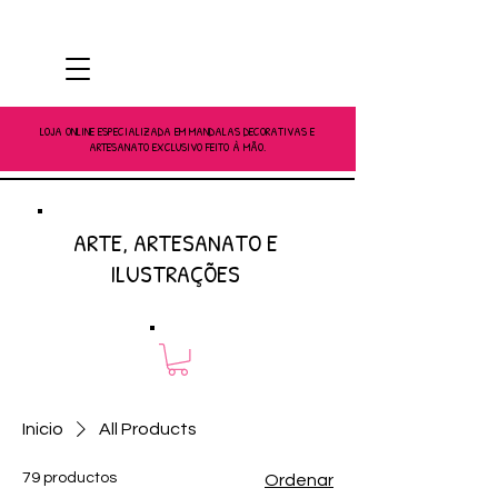
LOJA ONLINE ESPECIALIZADA EM MANDALAS DECORATIVAS E
ARTESANATO EXCLUSIVO FEITO À MÃO.
ARTE, ARTESANATO E
ILUSTRAÇÕES
Inicio
All Products
79 productos
Ordenar