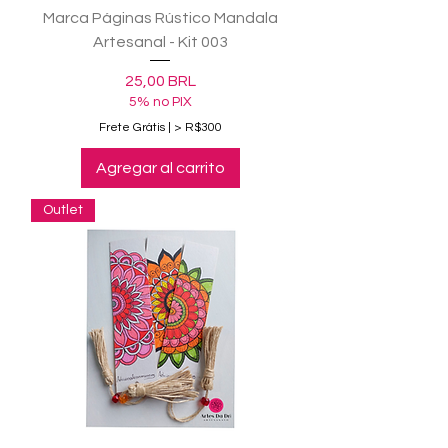
Marca Páginas Rústico Mandala
Artesanal - Kit 003
Precio
25,00 BRL
5% no PIX
Frete Grátis | > R$300
Agregar al carrito
Outlet