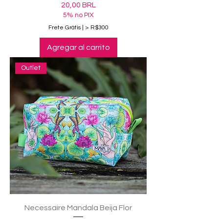
Precio
20,00 BRL
5% no PIX
Frete Grátis | > R$300
Agregar al carrito
Outlet
Necessaire Mandala Beija Flor