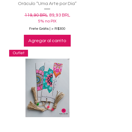
Oráculo “Uma Arte por Dia”
Precio
Precio de oferta
119,90 BRL
89,93 BRL
5% no PIX
Frete Grátis | > R$300
Agregar al carrito
Outlet