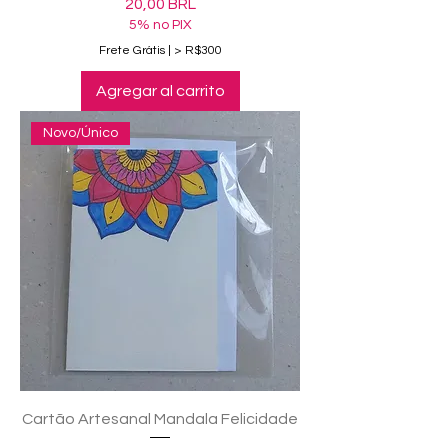
Precio
20,00 BRL
5% no PIX
Frete Grátis | > R$300
Agregar al carrito
Novo/Único
Cartão Artesanal Mandala Felicidade