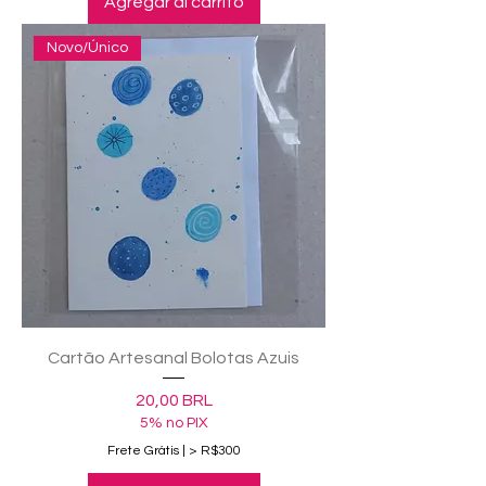
Agregar al carrito
Novo/Único
Cartão Artesanal Bolotas Azuis
Precio
20,00 BRL
5% no PIX
Frete Grátis | > R$300