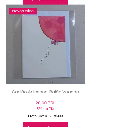
Novo/Único
Cartão Artesanal Balão Voando
Precio
20,00 BRL
5% no PIX
Frete Grátis | > R$300