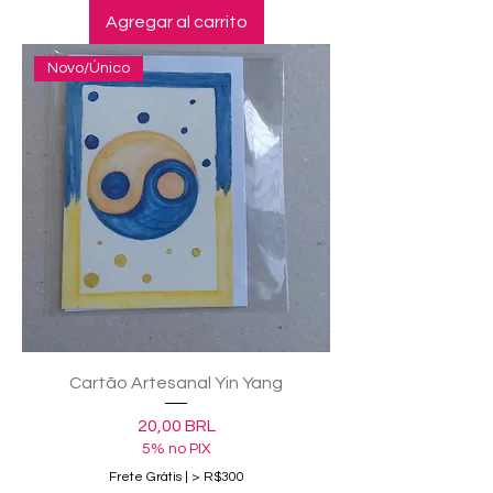
Agregar al carrito
Novo/Único
Cartão Artesanal Yin Yang
Precio
20,00 BRL
5% no PIX
Frete Grátis | > R$300