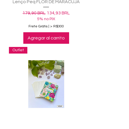
Lenço Peq FLOR DE MARACUJÁ
Precio
Precio de oferta
179,90 BRL
134,93 BRL
5% no PIX
Frete Grátis | > R$300
Agregar al carrito
Outlet