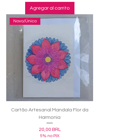
Agregar al carrito
Novo/Único
Cartão Artesanal Mandala Flor da
Harmonia
Precio
20,00 BRL
5% no PIX