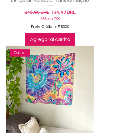
Lenço Gr Mandala Transformação
Precio
Precio de oferta
245,90 BRL
184,43 BRL
5% no PIX
Frete Grátis | > R$300
Agregar al carrito
Outlet