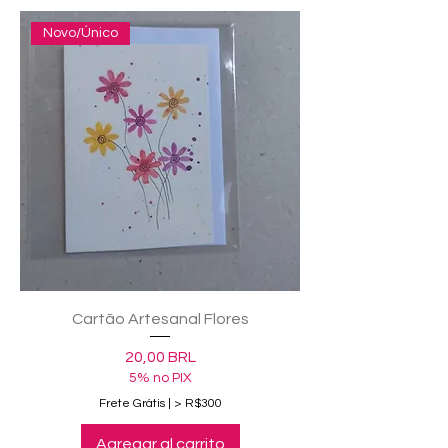
Novo/Único
Cartão Artesanal Flores
Precio
20,00 BRL
5% no PIX
Frete Grátis | > R$300
Agregar al carrito