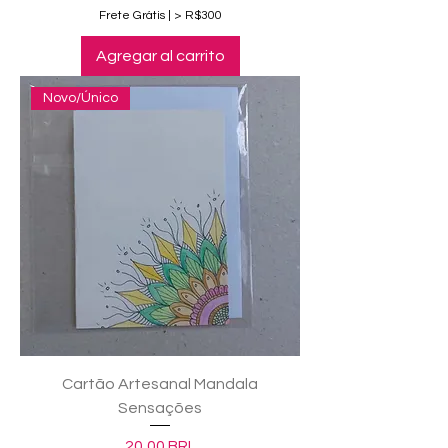
Frete Grátis | > R$300
Agregar al carrito
Novo/Único
Cartão Artesanal Mandala
Sensações
Precio
20,00 BRL