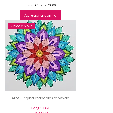
Frete Grátis | > R$300
Agregar al carrito
Único e Novo
Arte Original Mandala Conexão
Precio
127,00 BRL