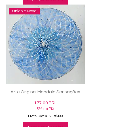
Único e Novo
Arte Original Mandala Sensações
Precio
177,00 BRL
5% no PIX
Frete Grátis | > R$300