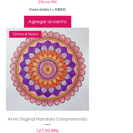
5% no PIX
Frete Grátis | > R$300
Agregar al carrito
Único e Novo
Arte Original Mandala Compreensão
Precio
127,00 BRL