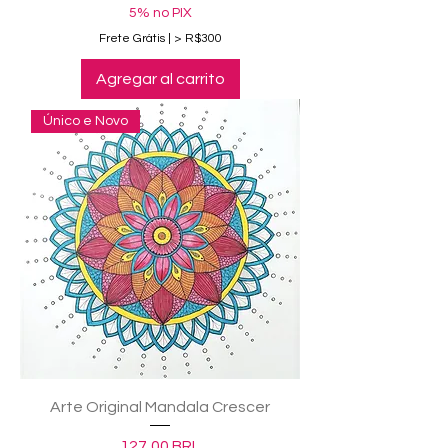
5% no PIX
Frete Grátis | > R$300
Agregar al carrito
Único e Novo
Arte Original Mandala Crescer
Precio
127,00 BRL