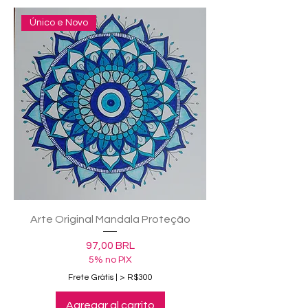
Único e Novo
Arte Original Mandala Proteção
Precio
97,00 BRL
5% no PIX
Frete Grátis | > R$300
Agregar al carrito