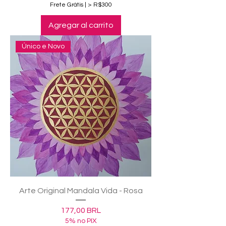
Frete Grátis | > R$300
Agregar al carrito
Único e Novo
Arte Original Mandala Vida - Rosa
Precio
177,00 BRL
5% no PIX