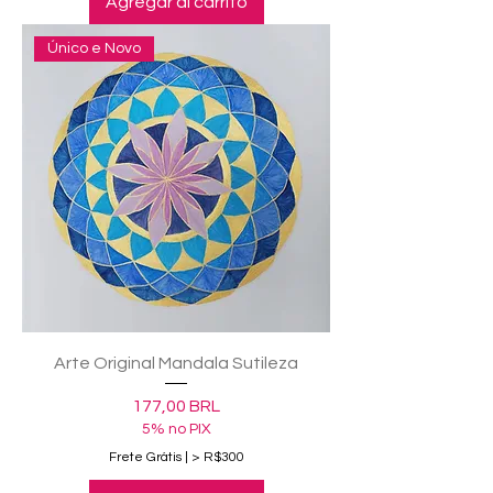
Agregar al carrito
Único e Novo
Arte Original Mandala Sutileza
Precio
177,00 BRL
5% no PIX
Frete Grátis | > R$300