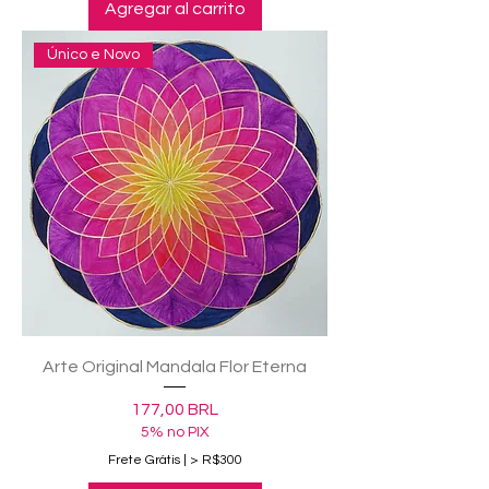
Agregar al carrito
Único e Novo
Arte Original Mandala Flor Eterna
Precio
177,00 BRL
5% no PIX
Frete Grátis | > R$300