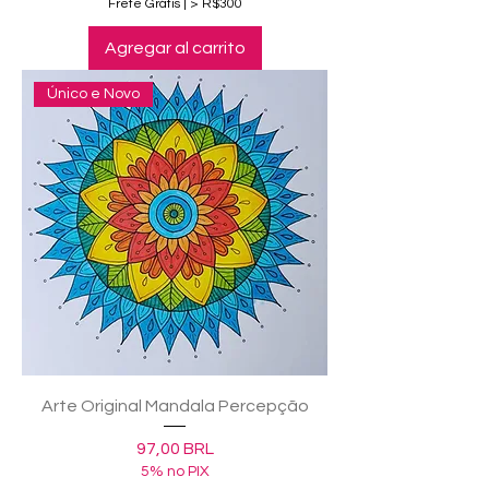
Frete Grátis | > R$300
Agregar al carrito
Único e Novo
Arte Original Mandala Percepção
Precio
97,00 BRL
5% no PIX