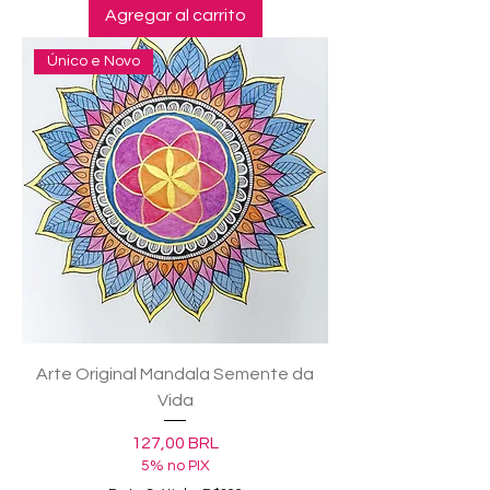
Agregar al carrito
Único e Novo
Arte Original Mandala Semente da
Vida
Precio
127,00 BRL
5% no PIX