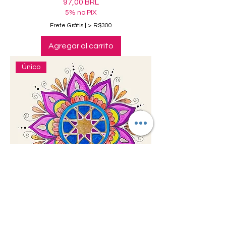
Precio
97,00 BRL
5% no PIX
Frete Grátis | > R$300
Agregar al carrito
Único
Arte Original Mandala Liberdade