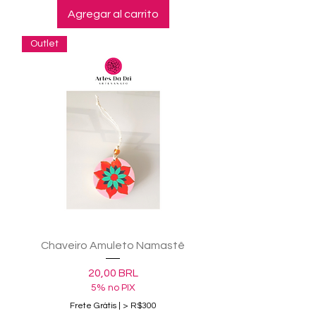
Agregar al carrito
Outlet
Chaveiro Amuleto Namastê
Precio
20,00 BRL
5% no PIX
Frete Grátis | > R$300