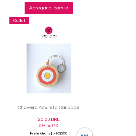
Agregar al carrito
Outlet
Chaveiro Amuleto Caridade
Precio
20,00 BRL
5% no PIX
Frete Grátis | > R$300