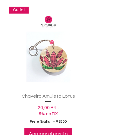
Outlet
Chaveiro Amuleto Lótus
Precio
20,00 BRL
5% no PIX
Frete Grátis | > R$300
Agregar al carrito