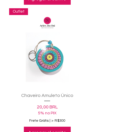
Outlet
Chaveiro Amuleto Único
Precio
20,00 BRL
5% no PIX
Frete Grátis | > R$300