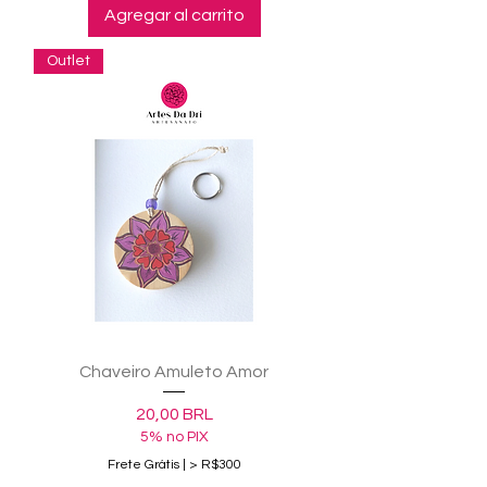
Agregar al carrito
Outlet
Chaveiro Amuleto Amor
Precio
20,00 BRL
5% no PIX
Frete Grátis | > R$300