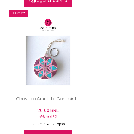
Agregar al carrito
Outlet
Chaveiro Amuleto Conquista
Precio
20,00 BRL
5% no PIX
Frete Grátis | > R$300