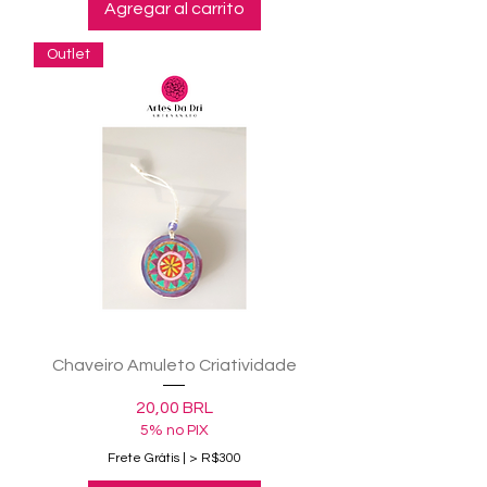
Agregar al carrito
Outlet
Chaveiro Amuleto Criatividade
Precio
20,00 BRL
5% no PIX
Frete Grátis | > R$300