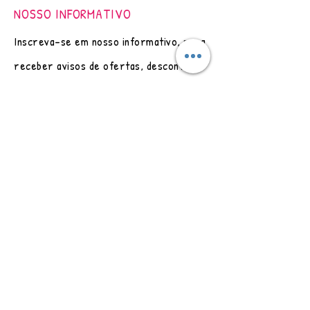
NOSSO INFORMATIVO
Inscreva-se em nosso informativo, para
receber avisos de ofertas, descontos
especiais e lançamentos de novas peças.
Email
Inscrever-se
LOJA
Arte Original s/ Moldura