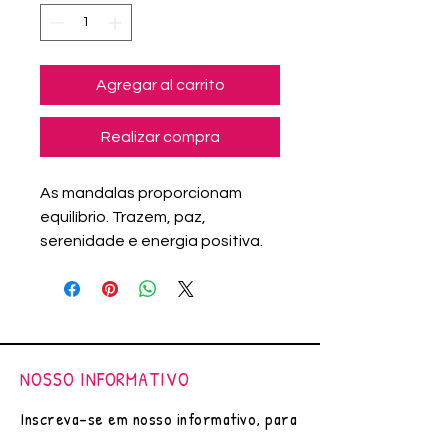
Agregar al carrito
Realizar compra
As mandalas proporcionam
equilíbrio. Trazem, paz,
serenidade e energia positiva.
Esta obra de arte original
Mandala Proteção, feita á mão
por Adriana Assanuma. A cor e
simbologia do olho grego, nos
transmite a sensação de
NOSSO INFORMATIVO
proteção, nos fazendo
acreditar que bons ventos
Inscreva-se em nosso informativo, para
soprarão a favor, pois nos eleva