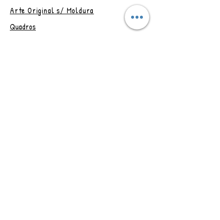
Sua arte será enviada SEM
Arte Original s/ Moldura
MOLDURA.
Quadros
* Imagem Ilustrativa.
A compra dessa obra de
Artesanatos
arte não transfere os direitos de
Papelaria
reprodução.
Outlet
Obs.: Postagem em até 4 dias
úteis, após confirmação do
Vale Presente
pagamento.
Trocas e Devoluções
CONTAT
O
Rio de Janeiro - RJ
Brasil
Adriana Assanuma