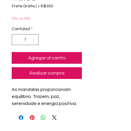
Frete Grátis | > R$300
5% no PIX
Cantidad
*
Agregar al carrito
Realizar compra
As mandalas proporcionam
equilíbrio. Trazem, paz,
serenidade e energia positiva.
Esta obra de arte original
Mandala Sensações, feita á
mão usando a técnica de