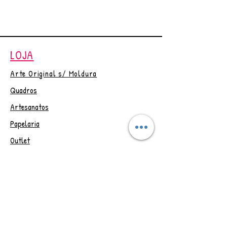
seus produtos digitais, na
página de agradecimento do
checkout e um link por email com
validade de 30 dias.
LOJA
Em caso de dúvida entrar em
contato ☺
Arte Original s/ Moldura
Quadros
Artesanatos
Papelaria
Outlet
Vale Presente
Trocas e Devoluções
CONTAT
O