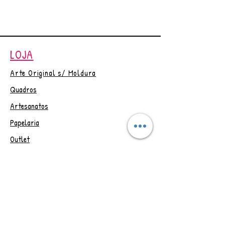
seus produtos digitais, na
página de agradecimento do
checkout e um link por email com
validade de 30 dias.
LOJA
Em caso de dúvida entrar em
contato ☺
Arte Original s/ Moldura
Quadros
Artesanatos
Papelaria
Outlet
Vale Presente
Trocas e Devoluções
CONTAT
O