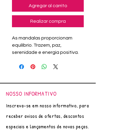
Agregar al carrito
Realizar compra
As mandalas proporcionam
equilíbrio. Trazem, paz,
serenidade e energia positiva.
Arte original (única), feito à mão
por Adriana Assanuma.
Pintura com canetas nanquim e
marcadores importados.
Papel Canson Branco - 200g/m²
NOSSO INFORMATIVO
Molduras: As molduras utilizadas
nos porta chaves são
Inscreva-se em nosso informativo, para
revestidas com um processo de
receber avisos de ofertas, descontos
laminação, onde sobre sua
superfície é aplicado um
especiais e lançamentos de novas peças.
material liso e resistente, uma