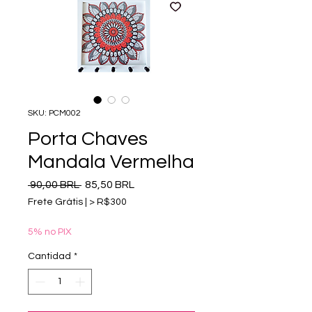
SKU: PCM002
Porta Chaves
Mandala Vermelha
Precio
Precio
 90,00 BRL 
85,50 BRL
de
Frete Grátis | > R$300
oferta
5% no PIX
Cantidad
*