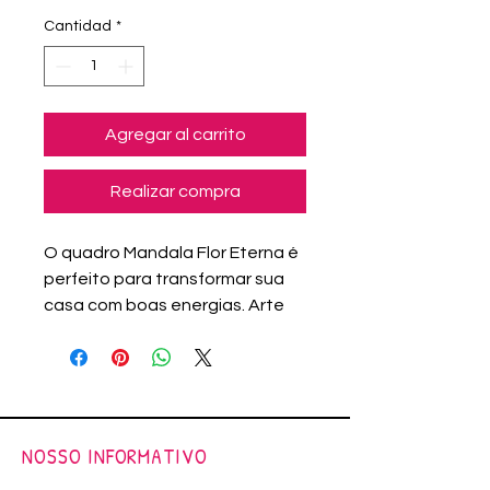
Cantidad
*
Agregar al carrito
Realizar compra
O quadro Mandala Flor Eterna é
perfeito para transformar sua
casa com boas energias. Arte
original (única), feito á mão por
Adriana Assanuma.
Pintura em aquarela.
Papel Canson - 200g/m²
Moldura lisa, com Vidro,
NOSSO INFORMATIVO
Revestida na cor Branco.
Tam. 20x20 cm.