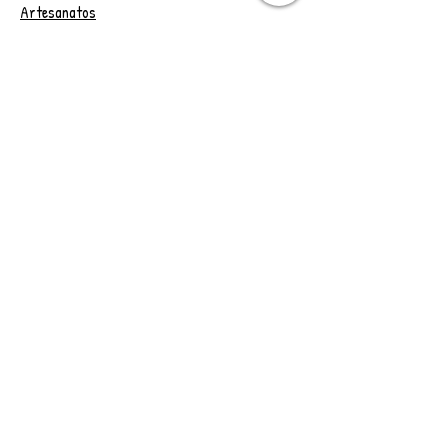
entre em contato antes de
Artesanatos
efetuar a compra. Obrigada☺
Papelaria
Outlet
Vale Presente
Trocas e Devoluções
CONTAT
O
Rio de Janeiro - RJ
Brasil
Adriana Assanuma
artesdadri21@gmail.co
m