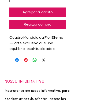
Agregar al carrito
Realizar compra
Quadro Mandala da Flor Eterna
— arte exclusiva que une
equilíbrio, espiritualidade e
decoração única. Perfeito para
transformar sua casa com boas
energias, ou presentear.
Arte original (única), pintado em
aquarela por Adriana Assanuma.
NOSSO INFORMATIVO
Papel Canson - 200g/m²
Moldura Lisa Revestida com Pet
Inscreva-se em nosso informativo, para
Reciclado com Fundo MDF e
receber avisos de ofertas, descontos
Vidro
Cor: PRETO