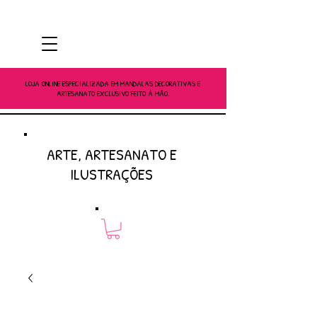
LOJA ONLINE ESPECIALIZADA EM MANDALAS DECORATIVAS E
ARTESANATO EXCLUSIVO FEITO À MÃO.
ARTE, ARTESANATO E
ILUSTRAÇÕES