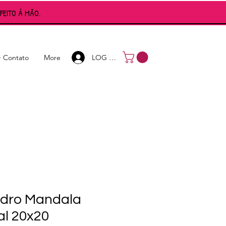
FEITO À MÃO.
Iniciar sesión
LOG IN
+ Contato
More
dro Mandala
al 20x20