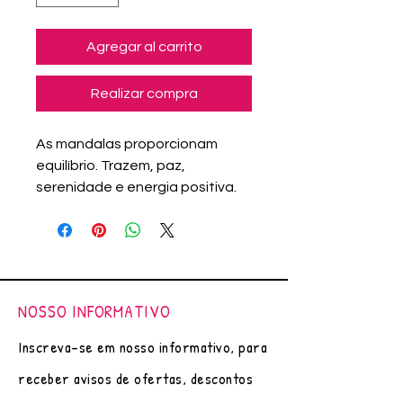
Agregar al carrito
Realizar compra
As mandalas proporcionam
equilíbrio. Trazem, paz,
serenidade e energia positiva.
Arte original (única), feito á mão
por Adriana Assanuma.
Pintura com canetas nanquim e
marcadores importados.
Papel Canson - 200g/m²
NOSSO INFORMATIVO
Moldura Lisa Revestida com Pet
Reciclado com Fundo MDF e
Inscreva-se em nosso informativo, para
Vidro
receber avisos de ofertas, descontos
Cor:PRETO
Tam. 30X30 cm.