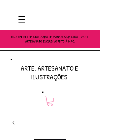
LOJA ONLINE ESPECIALIZADA EM MANDALAS DECORATIVAS E
ARTESANATO EXCLUSIVO FEITO À MÃO.
ARTE, ARTESANATO E
ILUSTRAÇÕES