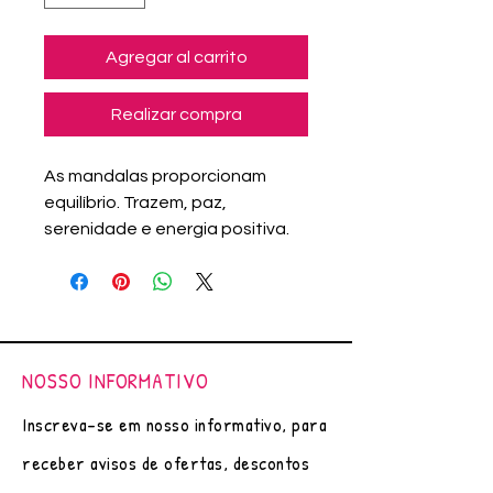
Agregar al carrito
Realizar compra
As mandalas proporcionam
equilíbrio. Trazem, paz,
serenidade e energia positiva.
Arte original (única), feito á mão
por Adriana Assanuma.
Pintura com canetas nanquim e
marcadores importados.
Papel Canson - 200g/m²
NOSSO INFORMATIVO
Moldura Lisa Revestida com Pet
Reciclado com Fundo MDF e
Inscreva-se em nosso informativo, para
Vidro
receber avisos de ofertas, descontos
Cor:PRETO
Tam. 30X30 cm.