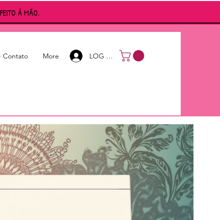
FEITO À MÃO.
Iniciar sesión
LOG IN
+ Contato
More